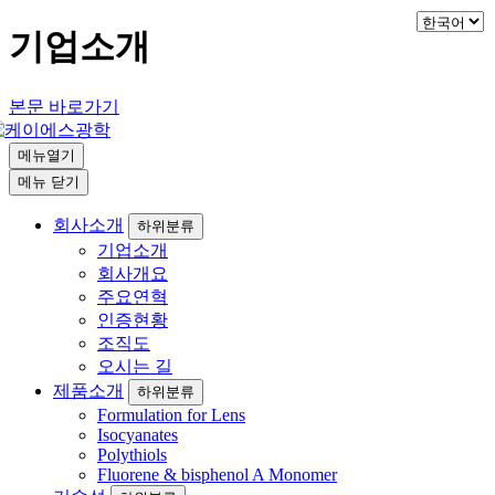
기업소개
본문 바로가기
메뉴열기
메뉴
닫기
회사소개
하위분류
기업소개
회사개요
주요연혁
인증현황
조직도
오시는 길
제품소개
하위분류
Formulation for Lens
Isocyanates
Polythiols
Fluorene & bisphenol A Monomer